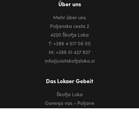
Über uns
Mehr über uns
Poljanska cesta 2
4220 Škofja Loka
T: +386 4 517 06 00
M: +386 51 427 827
info@visitskofjaloka.si
Das Lokaer Gebeit
Škofja Loka
Gorenja vas - Poljane
Žiri
Železniki