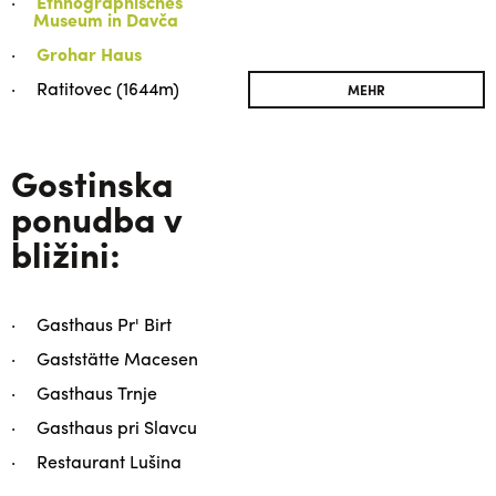
Ethnographisches
Museum in Davča
Grohar Haus
Ratitovec (1644m)
MEHR
Gostinska
ponudba v
bližini:
Gasthaus Pr' Birt
Gaststätte Macesen
Gasthaus Trnje
Gasthaus pri Slavcu
Restaurant Lušina