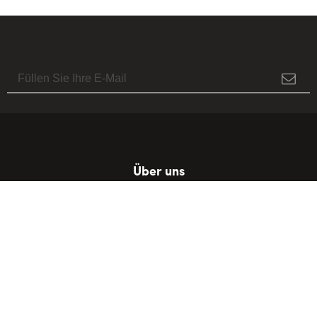
Über uns
Mehr über uns
Poljanska cesta 2
4220 Škofja Loka
T: +386 4 517 06 00
M: +386 51 427 827
info@visitskofjaloka.si