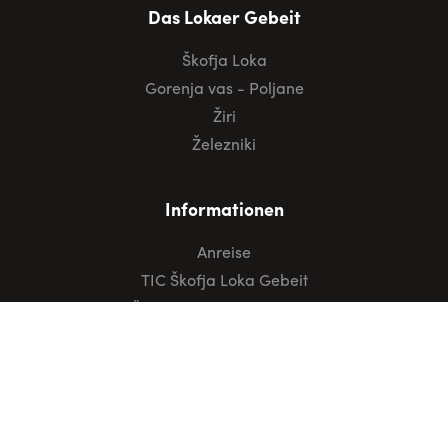
Das Lokaer Gebeit
Škofja Loka
Gorenja vas - Poljane
Žiri
Železniki
Informationen
Anreise
TIC Škofja Loka Gebeit
Öffentliche Verkehrsmittel
Nützliche Informationen
Folgen Sie uns