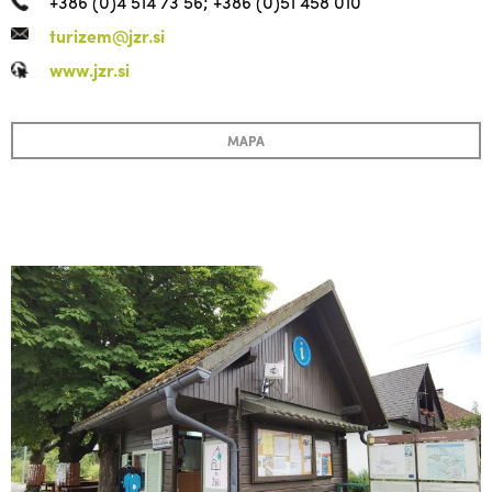
+386 (0)4 514 73 56; +386 (0)51 458 010
turizem@jzr.si
www.jzr.si
MAPA