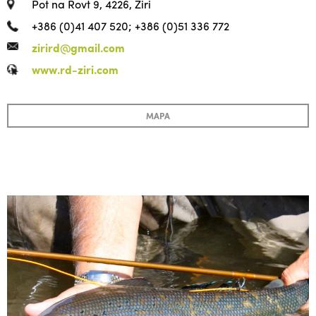
Pot na Rovt 9, 4226, Žiri
+386 (0)41 407 520; +386 (0)51 336 772
zirird@gmail.com
www.rd-ziri.com
MAPA