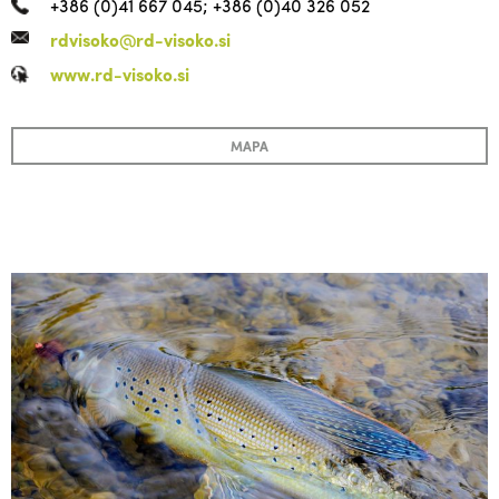
+386 (0)41 667 045; +386 (0)40 326 052
rdvisoko@rd-visoko.si
www.rd-visoko.si
MAPA