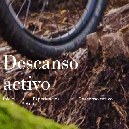
Descanso
activo
Inicio
Experiencias
Descanso activo
Pesca