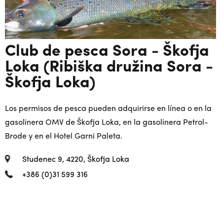
Club de pesca Sora - Škofja
Loka (Ribiška družina Sora -
Škofja Loka)
Los permisos de pesca pueden adquirirse en línea o en la
gasolinera OMV de Škofja Loka, en la gasolinera Petrol-
Brode y en el Hotel Garni Paleta.
Studenec 9, 4220, Škofja Loka
+386 (0)31 599 316
bojan.sovinc@gmail.com
www.rd-sora.si