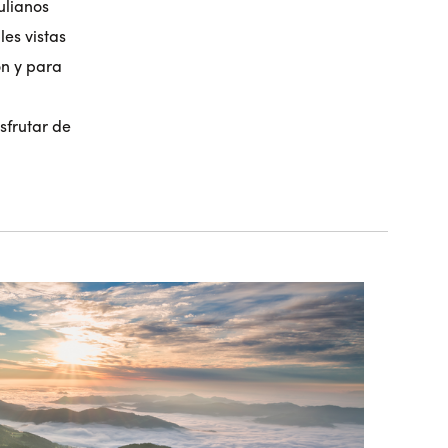
ulianos
es vistas
ón y para
sfrutar de