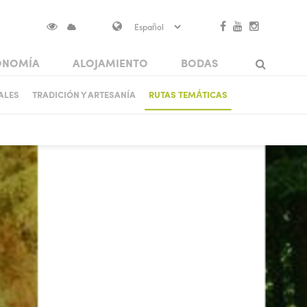
ONOMÍA
ALOJAMIENTO
BODAS
AS EN VISOKO
ALES
TRADICIÓN Y ARTESANÍA
RUTAS TEMÁTICAS
Search
OS
PATRIMONIO ARQUITECTÓNICO
PUENTES