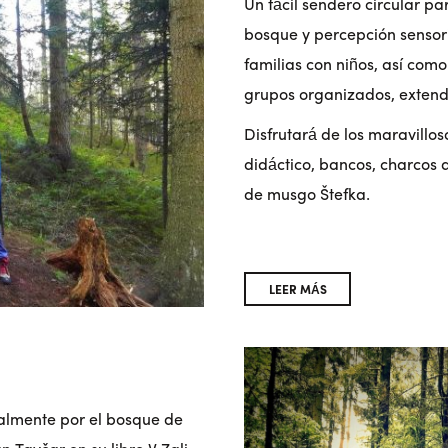
Un fácil sendero circular p
bosque y percepción sensori
familias con niños, así com
grupos organizados, extendi
Disfrutará de los maravillo
didáctico, bancos, charcos d
de musgo Štefka.
LEER MÁS
palmente por el bosque de