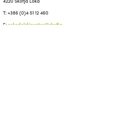
4220 Škofja Loka
T: +386 (0)4 51 12 460
E:
rokodelskicenter@skofja-
loka.com
W:
www.centerduo.eu
FB:
www.facebook.com/cduo.skofjaloka
IG:
www.instagram.com/rokodelskicenter
Nuestras
puertas se
abren:
martes – viernes 10:00 –
16:00