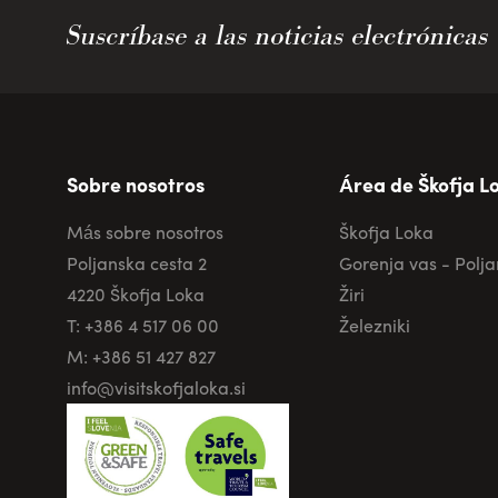
Suscríbase a las noticias electrónicas
Sobre nosotros
Área de Škofja L
Más sobre nosotros
Škofja Loka
Poljanska cesta 2
Gorenja vas - Polj
4220 Škofja Loka
Žiri
T: +386 4 517 06 00
Železniki
M: +386 51 427 827
info@visitskofjaloka.si