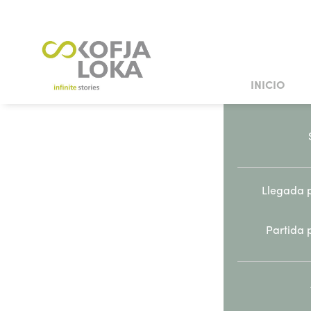
INICIO
SITIOS DE INTERÉS CULTURAL
SITIOS DE INTERÉS N
BODA BURGU
Aloj
CASTILLOS Y PALACIOS
CASAS HISTÓRICAS Y CO
Llegada p
Partida p