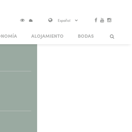
ONOMÍA
ALOJAMIENTO
BODAS
ALES
AS EN VISOKO
TRADICIÓN Y ARTESANÍA
RUTAS TEMÁTICAS
Search
OS
PATRIMONIO ARQUITECTÓNICO
PUENTES