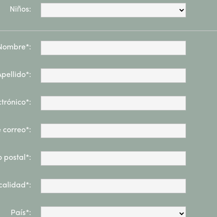
Niños:
Nombre*:
Apellido*:
trónico*:
 correo*:
 postal*:
calidad*:
País*: