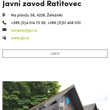
Javni zavod Ratitovec
Na plavžu 58, 4228, Železniki
+386 (0)4 514 73 56; +386 (0)51 458 010
turizem@jzr.si
www.jzr.si
CARTE