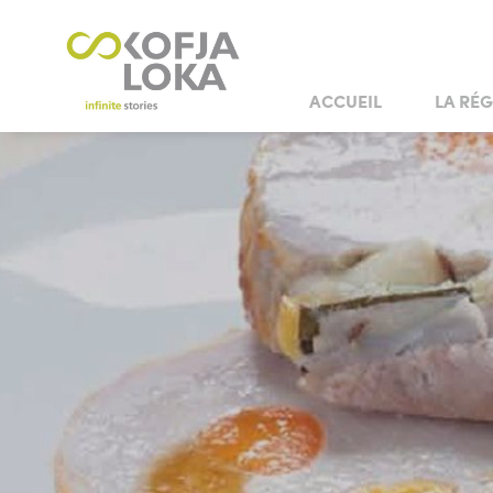
ACCUEIL
LA RÉG
SITES CULTURELS
LE MARIAGE EN VILLE
SITES NATURELS
LE MARIAGE AU
L'ART ET 
MANOIRS ET CHÂTEAUX
MAISONS ET COLLECTI