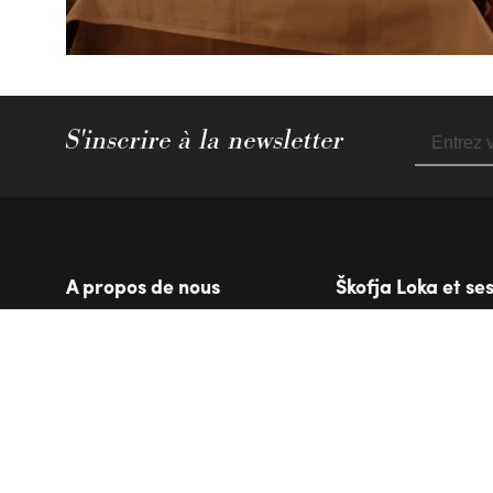
S'inscrire à la newsletter
A propos de nous
Škofja Loka et se
En savoir plus sur nous
Škofja Loka
Poljanska cesta 2
Gorenja vas - Polj
4220 Škofja Loka
Žiri
T: +386 4 517 06 00
Železniki
M: +386 51 427 827
info@visitskofjaloka.si