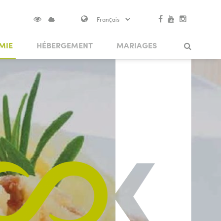
MIE
HÉBERGEMENT
MARIAGES
O
ADITION ET ARTISANAT
LE MARIAGE AU JARDIN DU CHÂTEAU
SENTIERS THÉMATIQUES
Search
FS
PATRIMOINE ARCHITECTURAL
LES PONTS