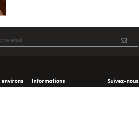
s environs
Informations
Suivez-nous
Où sommes nous
ane
Offices du tourisme
Transport public
Informations utiles
DEMANDE