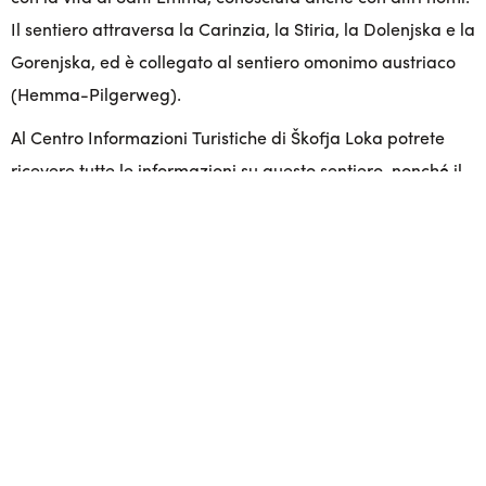
Il sentiero attraversa la Carinzia, la Stiria, la Dolenjska e la
Gorenjska, ed è collegato al sentiero omonimo austriaco
(Hemma-Pilgerweg).
Al Centro Informazioni Turistiche di Škofja Loka potrete
ricevere tutte le informazioni su questo sentiero, nonché il
libretto di pellegrinaggio e la cartina geografica.
PER SAPERNE DI PIÙ