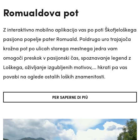
Romualdova pot
Z interaktivno mobilno aplikacijo vas po poti Škofjeloškega
pasijona popelje pater Romuald. Poldrugo uro trajajoča
krožna pot po ulicah starega mestnega jedra vam
omogoči preskok v pasijonski čas, spoznavanje legend z
Loškega, oživljanje izgubljenih motivov,... hkrati pa vas
povabi na oglede ostalih loških znamenitosti.
PER SAPERNE DI PIÙ