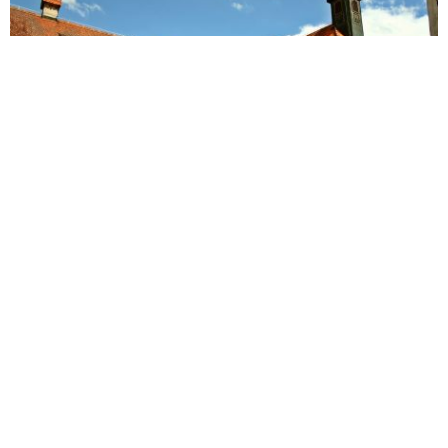
9. Castello di Puštal
Dalla casa di Nace si torna, sullo stesso itinerario, verso la
Passerella del diavolo per poi proseguire in direzione del
Castello di Puštal (9). Il Castello di Puštal viene citato per
la prima volta nelle fonti storiche già nel XIII secolo, anche