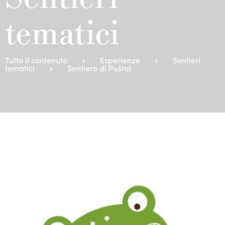
tematici
Tutto il contenuto
Esperienze
Sentieri
tematici
Sentiero di Puštal