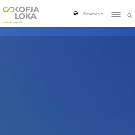
Pojdi do vsebine
Search