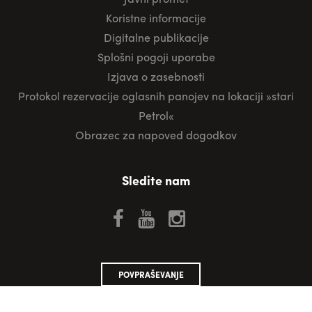
Koristne informacije
Digitalne publikacije
Splošni pogoji uporabe
Izjava o zasebnosti
Protokol rezervacije oglasnih panojev na lokaciji »stari
Petrol«
Obrazec za napoved dogodkov
Sledite nam
POVPRAŠEVANJE