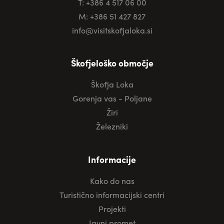
T: +386 4 517 06 00
M: +386 51 427 827
info@visitskofjaloka.si
Škofjeloško območje
Škofja Loka
Gorenja vas - Poljane
Žiri
Železniki
Informacije
Kako do nas
Turistično informacijski centri
Projekti
Javni promet