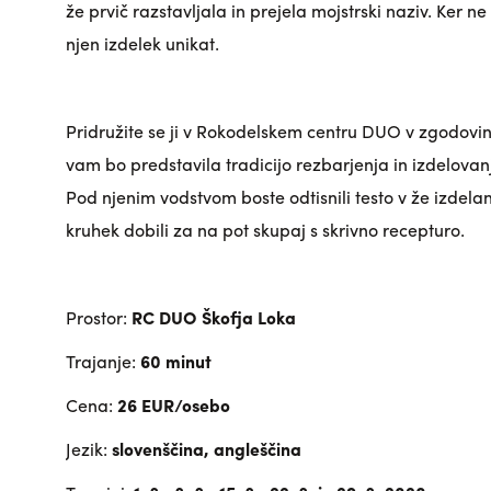
že prvič razstavljala in prejela mojstrski naziv. Ker n
njen izdelek unikat.
Pridružite se ji v Rokodelskem centru DUO v zgodovin
vam bo predstavila tradicijo rezbarjenja in izdelova
Pod njenim vodstvom boste odtisnili testo v že izdelan
kruhek dobili za na pot skupaj s skrivno recepturo.
Prostor:
RC DUO Škofja Loka
Trajanje:
60 minut
Cena:
26 EUR/osebo
Jezik:
slovenščina, angleščina