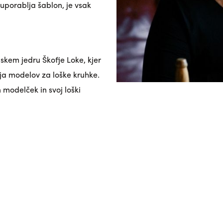
e uporablja šablon, je vsak
skem jedru Škofje Loke, kjer
nja modelov za loške kruhke.
 modelček in svoj loški