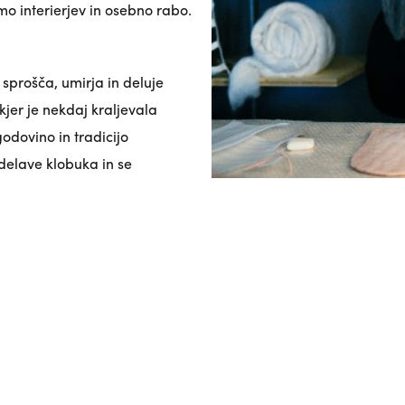
emo interierjev in osebno rabo.
lj sprošča, umirja in deluje
kjer je nekdaj kraljevala
godovino in tradicijo
zdelave klobuka in se