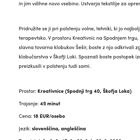
in jim vdihne novo vsebino. Ustvarja tekstilije za opr
Pridružite se ji pri polstenju volne, tehniki, ki jo najbo
terapevtsko. V prostoru Kreativnic na Spodnjem trgu, 
slavna tovarna klobukov Šešir, boste z njo odkrivali z
klobučarstva v Škofji Loki. Spoznali boste postopek i
preizkusili v polstenju tudi sami.
Prostor:
Kreativnice (Spodnji trg 40, Škofja Loka)
Trajanje:
45 minut
Cena:
18 EUR/osebo
Jezik:
slovenščina, angleščina