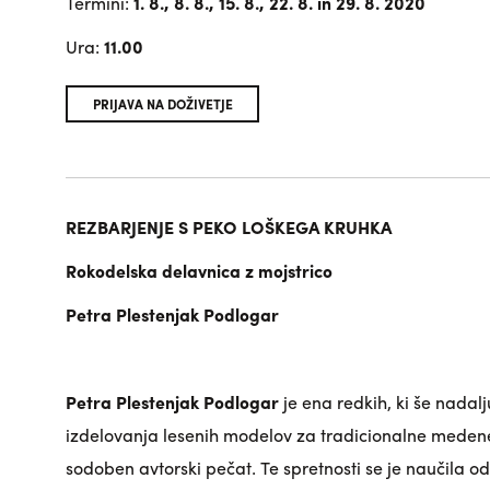
Termini:
1. 8., 8. 8., 15. 8., 22. 8. in 29. 8. 2020
Ura:
11.00
PRIJAVA NA DOŽIVETJE
REZBARJENJE S PEKO LOŠKEGA KRUHKA
Rokodelska delavnica z mojstrico
Petra Plestenjak Podlogar
Petra Plestenjak Podlogar
je ena redkih, ki še nadalju
izdelovanja lesenih modelov za tradicionalne medene 
sodoben avtorski pečat. Te spretnosti se je naučila od 