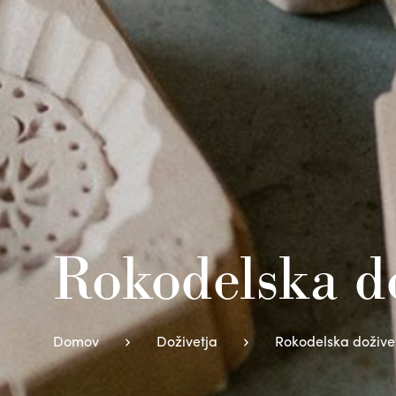
Rokodelska do
Domov
Doživetja
Rokodelska dožive