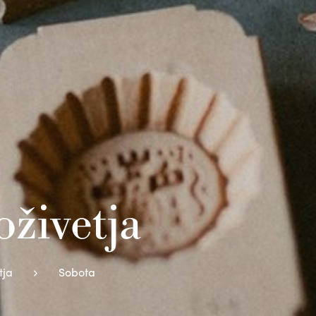
živetja
tja
Sobota