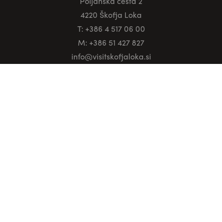
Poljanska cesta 2
4220 Škofja Loka
T: +386 4 517 06 00
M: +386 51 427 827
info@visitskofjaloka.si
Škofjeloško območje
Škofja Loka
Gorenja vas - Poljane
Žiri
Železniki
Informacije
Kako do nas
Turistično informacijski centri