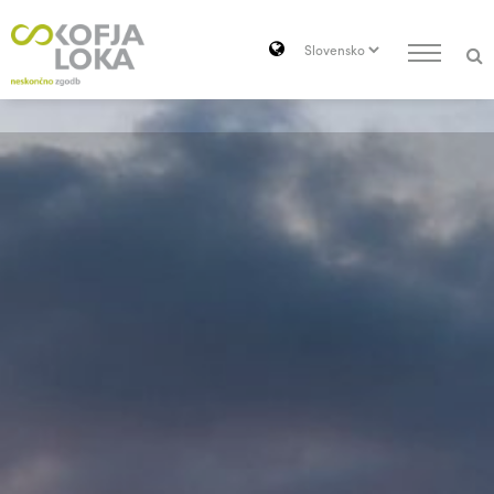
Pojdi do vsebine
Search