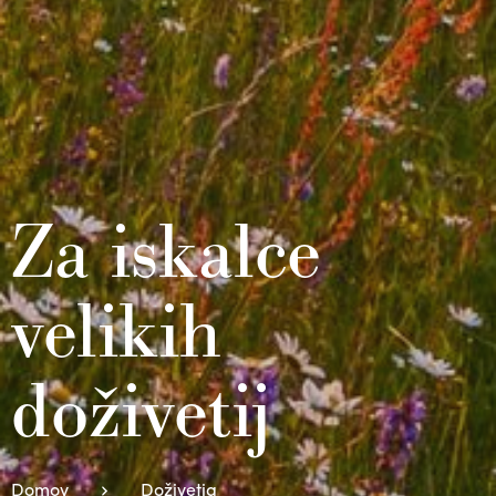
Za iskalce
velikih
doživetij
Domov
Doživetja