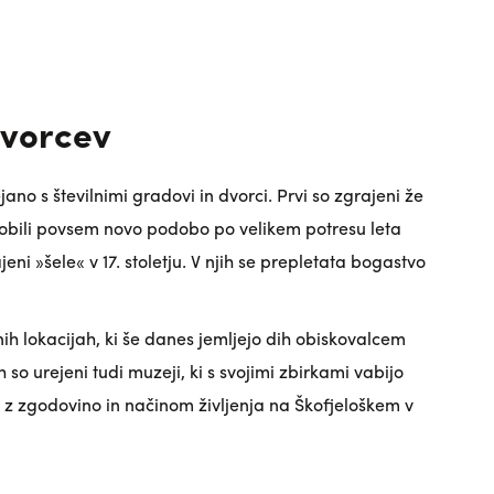
dvorcev
ano s številnimi gradovi in dvorci. Prvi so zgrajeni že
o dobili povsem novo podobo po velikem potresu leta
ajeni »šele« v 17. stoletju. V njih se prepletata bogastvo
ih lokacijah, ki še danes jemljejo dih obiskovalcem
h so urejeni tudi muzeji, ki s svojimi zbirkami vabijo
 z zgodovino in načinom življenja na Škofjeloškem v