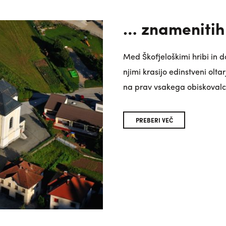
… znamenitih
Med Škofjeloškimi hribi in 
njimi krasijo edinstveni oltar
na prav vsakega obiskoval
PREBERI VEČ