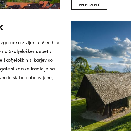
PREBERI VEČ
k
zgodbe o življenju. V enih je
v na Škofjeloškem, spet v
e škofjeloških slikarjev so
ate slikarske tradicije na
vno in skrbno obnovljene,