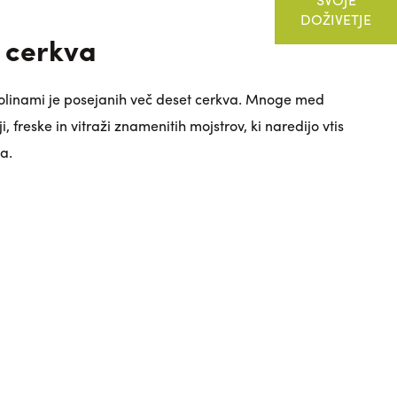
DOŽIVETJE
 cerkva
dolinami je posejanih več deset cerkva. Mnoge med
ji, freske in vitraži znamenitih mojstrov, ki naredijo vtis
ca.