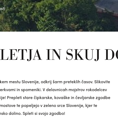
sti
LETJA IN SKUJ D
m mestu Slovenije, odkrij šarm preteklih časov. Slikovite
 cerkvami in spomeniki. V
delavnicah mojstrov rokodelcev
ije! Prepleti stare čipkarske, kovaške in čevljarske zgodbe
 mostove te popeljejo v zeleno srce Slovenije, kjer te
sko dolino. Spleti si svojo zgodbo!