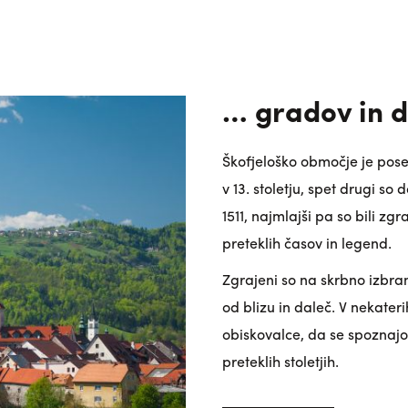
… gradov in 
Škofjeloško območje je posej
v 13. stoletju, spet drugi s
1511, najmlajši pa so bili zgr
preteklih časov in legend.
Zgrajeni so na skrbno izbran
od blizu in daleč. V nekateri
obiskovalce, da se spoznajo
preteklih stoletjih.