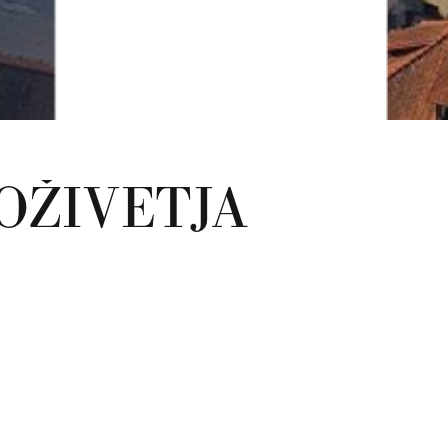
OŽIVETJA