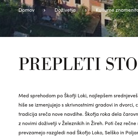
Domov
Doživetja
Kulturne znamenito
PREPLETI STO
Med sprehodom po Škofji Loki, najlepšem srednjeveške
hiše se izmenjujejo s skrivnostnimi gradovi in dvorci,
tradicija sreča nove navdihe. Škofja roka dela čarovn
z novimi doživetji v Železnikih in Žireh. Poti čez rečne
prevzamejo razgledi nad Škofjo Loko, Selško in Poljan