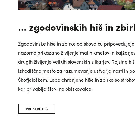
… zgodovinskih hiš in zbir
Zgodovinske hiše in zbirke obiskovalcu pripovedujejo 
nazorno prikazano življenje malih kmetov in kajžarje
drugih življenje velikih slovenskih slikarjev. Rojstne hiš
izhodiščno mesto za razumevanje ustvarjalnosti in bog
Škofjeloškem. Lepo ohranjene hiše in zbirke so stroko
kar privablja številne obiskovalce.
PREBERI VEČ