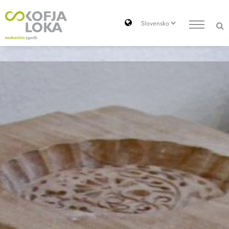
Pojdi do vsebine
Search