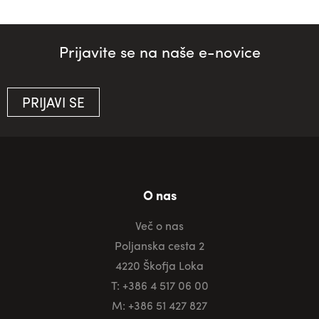
Prijavite se na naše e-novice
PRIJAVI SE
O nas
Več o nas
Poljanska cesta 2
4220 Škofja Loka
T: +386 4 517 06 00
M: +386 51 427 827