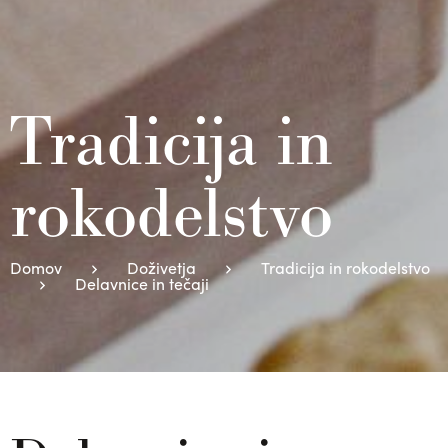
Tradicija in
rokodelstvo
Domov
Doživetja
Tradicija in rokodelstvo
Delavnice in tečaji