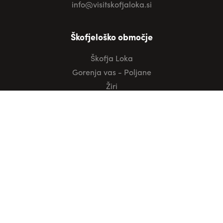
info@visitskofjaloka.si
Škofjeloško območje
Škofja Loka
Gorenja vas - Poljane
Žiri
Železniki
Informacije
Kako do nas
Turistično informacijski centri
Projekti
Javni promet
Koristne informacije