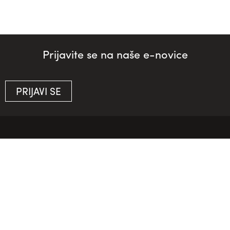
Prijavite se na naše e-novice
PRIJAVI SE
O nas
Več o nas
Poljanska cesta 2
4220 Škofja Loka
T: +386 4 517 06 00