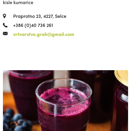
kisle kumarice
Praprotno 23, 4227, Selce
+386 (0)40 736 261
vrtnarstvo.grah@gmail.com