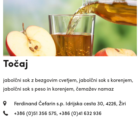
Točaj
jabolčni sok z bezgovim cvetjem, jabolčni sok s korenjem,
jabolčni sok s peso in korenjem, čemažev namaz
Ferdinand Čefarin s.p. Idrijska cesta 30, 4226, Žiri
+386 (0)51 356 575, +386 (0)41 632 936