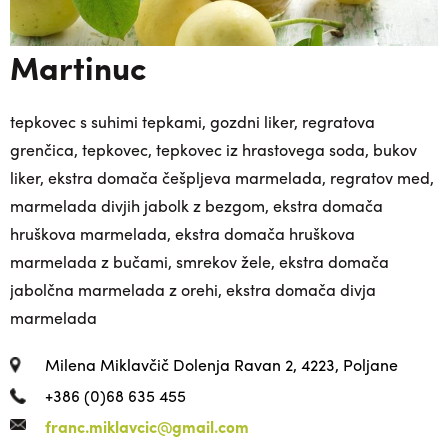
Martinuc
tepkovec s suhimi tepkami, gozdni liker, regratova
grenčica, tepkovec, tepkovec iz hrastovega soda, bukov
liker, ekstra domača češpljeva marmelada, regratov med,
marmelada divjih jabolk z bezgom, ekstra domača
hruškova marmelada, ekstra domača hruškova
marmelada z bučami, smrekov žele, ekstra domača
jabolčna marmelada z orehi, ekstra domača divja
marmelada
Milena Miklavčič Dolenja Ravan 2, 4223, Poljane
+386 (0)68 635 455
franc.miklavcic@gmail.com