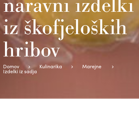
naravni izdelki
iz škofjeloških
hribov
Domov
Kulinarika
Marejne
Izdelki iz sadja