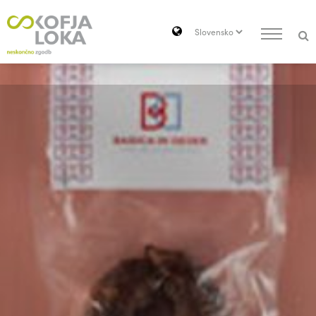
Pojdi do vsebine
Search