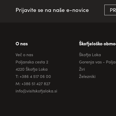
Prijavite se na naše e-novice
PR
O nas
Škofjeloško obmo
Več o nas
Škofja Loka
Poljanska cesta 2
Gorenja vas - Polj
4220 Škofja Loka
Žiri
T: +386 4 517 06 00
Železniki
M: +386 51 427 827
info@visitskofjaloka.si