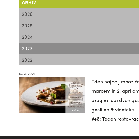
ARHIV
2026
2025
2024
2023
2022
16. 3. 2023
Eden najbolj množičn
marcem in 2. aprilom
drugim tudi dveh gos
gostilne & vinoteke
.
Več:
Teden restavracij