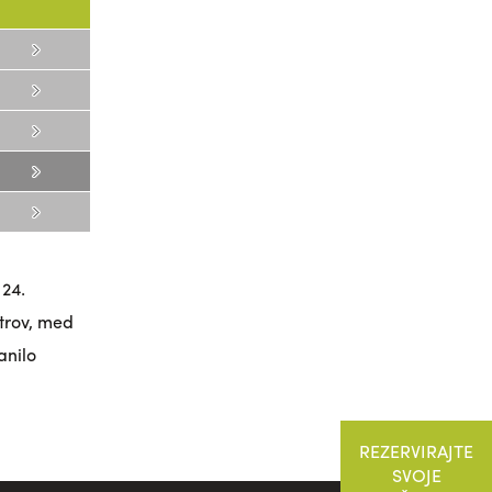
 24.
strov, med
anilo
REZERVIRAJTE
SVOJE