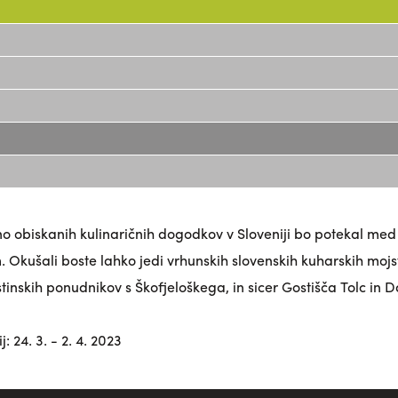
o obiskanih kulinaričnih dogodkov v Sloveniji bo potekal med
. Okušali boste lahko jedi vrhunskih slovenskih kuharskih moj
tinskih ponudnikov s Škofjeloškega, in sicer
Gostišča Tolc
in
D
: 24. 3. - 2. 4. 2023