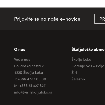
Prijavite se na naše e-novice
PR
O nas
Škofjeloško obmo
Več o nas
Škofja Loka
Poljanska cesta 2
Gorenja vas - Polj
4220 Škofja Loka
Žiri
T: +386 4 517 06 00
Železniki
M: +386 51 427 827
info@visitskofjaloka.si