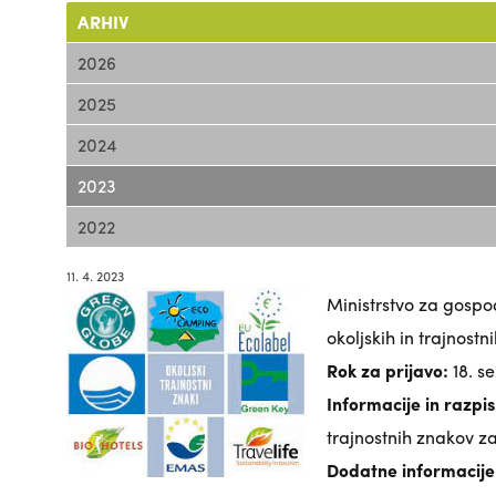
ARHIV
2026
2025
2024
2023
2022
11. 4. 2023
Ministrstvo za gospod
okoljskih in trajnost
Rok za prijavo:
18. s
Informacije in razpi
trajnostnih znakov z
Dodatne informacije