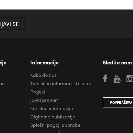
IJAVI SE
čje
Informacije
Sledite nam
Kako do nas
ane
Turistično informacijski centri
Projekti
Javni promet
POVPRAŠEVA
Koristne informacije
Digitalne publikacije
Splošni pogoji uporabe