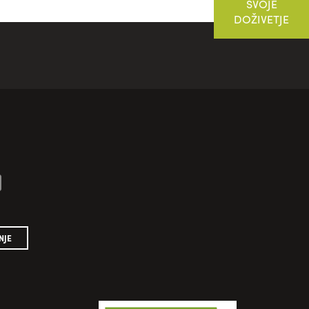
SVOJE
DOŽIVETJE
NJE