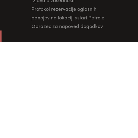
Izjava o zasebnosti
Protokol rezervacije oglasnih
panojev na lokaciji »stari Petrol«
Obrazec za napoved dogodkov