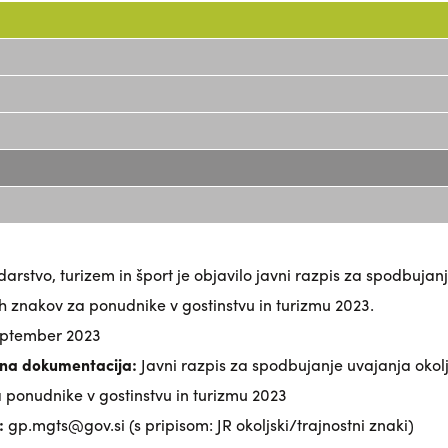
arstvo, turizem in šport je objavilo javni razpis za spodbujan
nih znakov za ponudnike v gostinstvu in turizmu 2023.
eptember 2023
sna dokumentacija:
Javni razpis za spodbujanje uvajanja okolj
a ponudnike v gostinstvu in turizmu 2023
:
gp.mgts@gov.si (s pripisom: JR okoljski/trajnostni znaki)