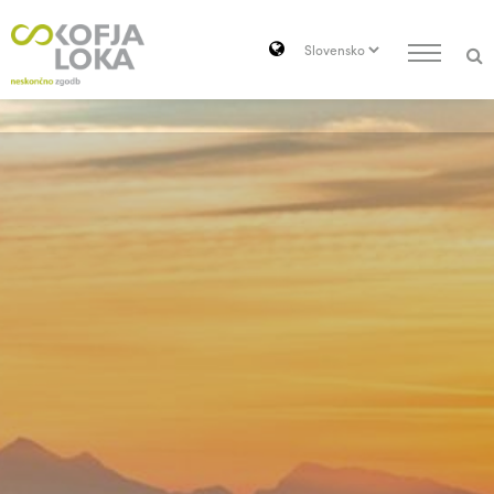
Pojdi do vsebine
Search