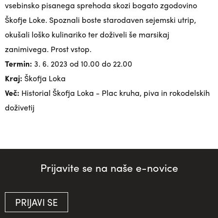
vsebinsko pisanega sprehoda skozi bogato zgodovino
Škofje Loke. Spoznali boste starodaven sejemski utrip,
okušali loško kulinariko ter doživeli še marsikaj
zanimivega. Prost vstop.
Termin:
3. 6. 2023 od 10.00 do 22.00
Kraj:
Škofja Loka
Več:
Historial Škofja Loka - Plac kruha, piva in rokodelskih
doživetij
Prijavite se na naše e-novice
PRIJAVI SE