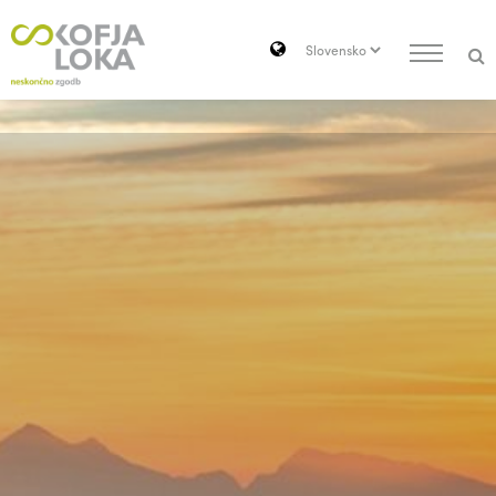
Pojdi do vsebine
Search