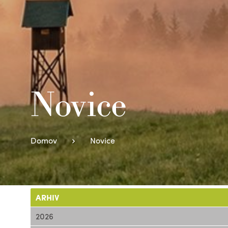
Novice
Domov
Novice
ARHIV
2026