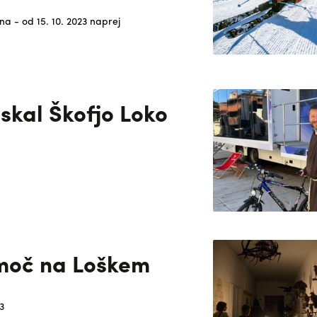
a - od 15. 10. 2023 naprej
iskal Škofjo Loko
 moč na Loškem
3