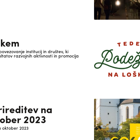
škem
ezovanje institucij in društev, ki
tatov razvojnih aktivnosti in promocija
rireditev na
tober 2023
a oktober 2023