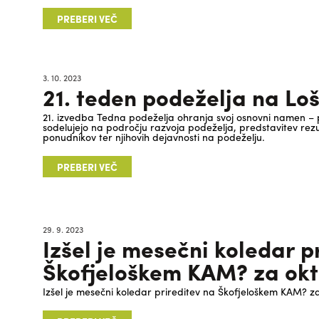
PREBERI VEČ
3. 10. 2023
21. teden podeželja na Lo
21. izvedba Tedna podeželja ohranja svoj osnovni namen – pov
sodelujejo na področju razvoja podeželja, predstavitev rezul
ponudnikov ter njihovih dejavnosti na podeželju.
PREBERI VEČ
29. 9. 2023
Izšel je mesečni koledar p
Škofjeloškem KAM? za ok
Izšel je mesečni koledar prireditev na Škofjeloškem KAM? z