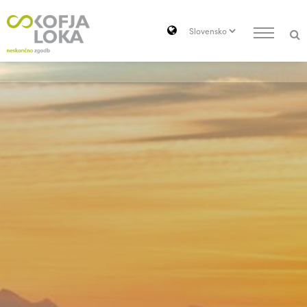
Pojdi do vsebine
Search