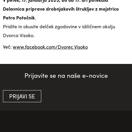
Delavnica priprave drobnjakovih štrukljev z mojstrico
Petro Potočnik
.
Pridite in okusite delček zgodovine v idiličnem okolju
Dvorca Visoko.
Več:
www.facebook.com/Dvorec Visoko
Prijavite se na naše e-novice
PRIJAVI SE