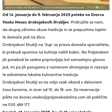
Od 14. januarja do 9. februarja 2025 poteka na Dvorcu
Visoko Mesec drobnjakovih štrukljev
. Pridružite se nam,
da skupaj oživimo okuse tradicije in se prepustimo toplini
te domače jedi na žlico.
Drobnjakovi štruklji na 'žup' so prava domača specialiteta,
ki prebudi spomine na kuhinje naših babic. Na Poljanskem
jih ponekod še vedno pripravljajo kot samostojno glavno
jed, mi pa jih ponujamo z namenom ohranjanja in razvoja
te edinstvene lokalne kulinarične tradicije.
Drobnjakovi štruklji so na voljo vsak vikend v delovnem
času kavarne, in sicer od 10. do 18. ure. Za rezervacije
pišite na dvorec.visoko@poljanskadolina.com ali pokličite
na 030 489 177.
V petek, 17. januarja 2025, bo ob 17. uri potekala