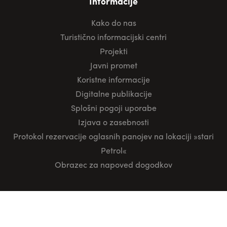
Informacije
Kako do nas
Turistično informacijski centri
Projekti
Javni promet
Koristne informacije
Digitalne publikacije
Splošni pogoji uporabe
Izjava o zasebnosti
Protokol rezervacije oglasnih panojev na lokaciji »stari
Petrol«
Obrazec za napoved dogodkov
Sledite nam