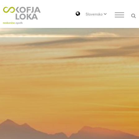
Pojdi do vsebine
Search