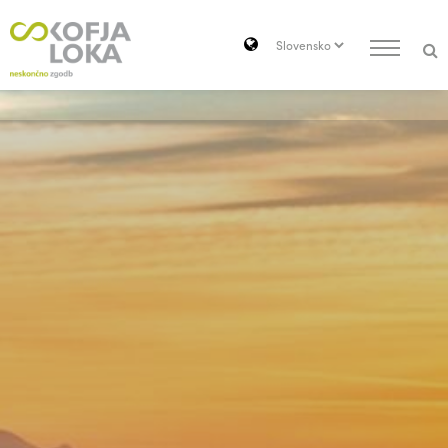
Pojdi do vsebine
Search