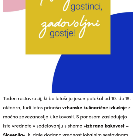
Teden restavracij, ki bo letošnjo jesen potekal od 10. do 19.
oktobra, tudi letos prinaša
vrhunske kulinarične izkušnje
z
močno zavezanostjo k kakovosti. S ponosom zasledujejo
iste vrednote v sodelovanju s shemo »
izbrana kakovost –
Slovenija
«, ki daje dodano vrednost lokalnim sestavinam