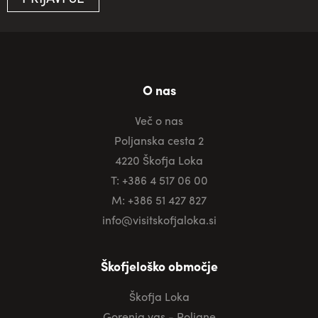
O nas
Več o nas
Poljanska cesta 2
4220 Škofja Loka
T: +386 4 517 06 00
M: +386 51 427 827
info@visitskofjaloka.si
Škofjeloško območje
Škofja Loka
Gorenja vas - Poljane