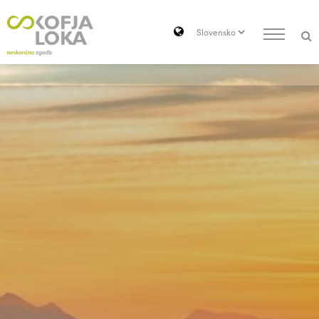
Pojdi do vsebine
Search