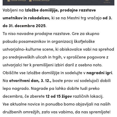
Vabljeni na
Izložbe domišljije, prodajne razstave
umetnikov in rokodelcev,
ki se na Mestni trg vračajo
od 3.
do 31. decembra 2025
.
To niso navadne prodajne razstave. Gre za skupno
pobudo posameznikov in organizacij škofjeloške
ustvarjalno-kulturne scene, ki obiskovalce vabi na sprehod
po srednjeveških ulicah in trgih, v sproščene pogovore z
ustvarjalci ter k premišljeni izbiri daril z osebno noto.
Obiščite vse Izložbe domišljije in sodelujte v
nagradni igri
.
Na
otvoritveni dan, 3. 12.,
boste prav vsi sodelujoči dobili
lepo nagrado. Nagrade pa lahko dobite tudi preko
decembra, če zberete
12 od 15 žigov
različnih lokacij.
Vse aktualne novice in ponudbo bomo objavljali na naših
družbenih omrežjih, zato vas vabimo, da nas spremljate!