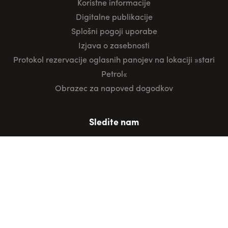
Koristne informacije
Digitalne publikacije
Splošni pogoji uporabe
Izjava o zasebnosti
Protokol rezervacije oglasnih panojev na lokaciji »stari
Petrol«
Obrazec za napoved dogodkov
Sledite nam
POVPRAŠEVANJE