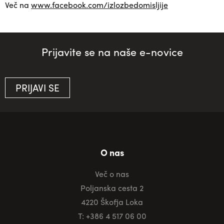
Več na
www.facebook.com/izlozbedomisljije
Prijavite se na naše e-novice
PRIJAVI SE
O nas
Več o nas
Poljanska cesta 2
4220 Škofja Loka
T: +386 4 517 06 00