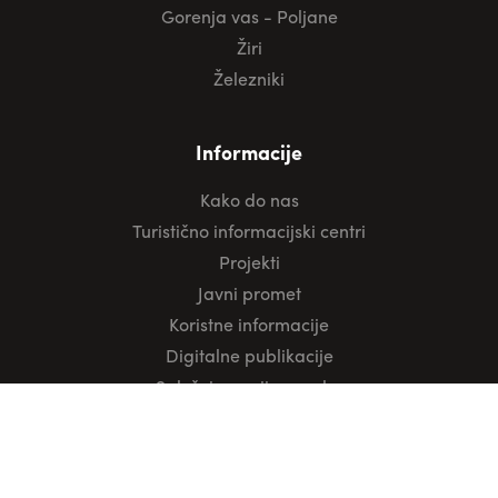
Gorenja vas - Poljane
Žiri
Železniki
Informacije
Kako do nas
Turistično informacijski centri
Projekti
Javni promet
Koristne informacije
Digitalne publikacije
Splošni pogoji uporabe
Izjava o zasebnosti
Protokol rezervacije oglasnih panojev na lokaciji »stari
Petrol«