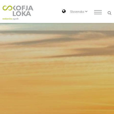
Pojdi do vsebine
Search