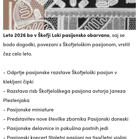
Leto 2026 bo v Škofji Loki pasijonsko obarvano
, saj se
bodo dogodki, povezani s Škofjeloškim pasijonom, vrstili
čez celo leto.
- Odprtje pasijonske razstave
Škofjeloški pasijon v
klekljani čipki
- Razstava risb Škofjeloškega pasijona avtorja Janeza
Plestenjaka
- Pasijonske miniature
- Predstavitev nove številke zbornika Pasijonski doneski
- Pasijonske delavnice in pokušina postnih jedi
- Pasijonski koncert Stoletni pasijoni na tisočletni violini