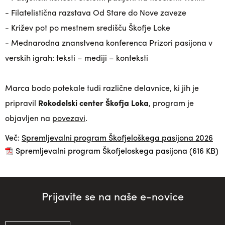
- Filatelistična razstava Od Stare do Nove zaveze
- Križev pot po mestnem središču Škofje Loke
- Mednarodna znanstvena konferenca
Prizori pasijona v
verskih igrah: teksti – mediji – konteksti
Marca bodo potekale tudi različne delavnice, ki jih je
pripravil
Rokodelski center Škofja Loka
, program je
objavljen na
povezavi
.
Več:
Spremljevalni program Škofjeloškega pasijona 2026
Spremljevalni program Škofjeloskega pasijona
(616 KB)
Prijavite se na naše e-novice