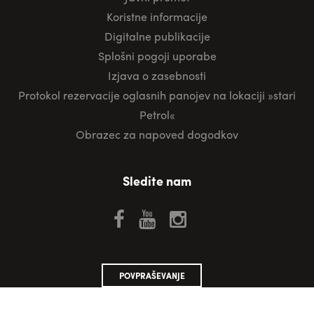
Koristne informacije
Digitalne publikacije
Splošni pogoji uporabe
Izjava o zasebnosti
Protokol rezervacije oglasnih panojev na lokaciji »stari
Petrol«
Obrazec za napoved dogodkov
Sledite nam
POVPRAŠEVANJE