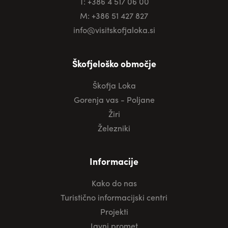
T: +386 4 517 06 00
M: +386 51 427 827
info@visitskofjaloka.si
Škofjeloško območje
Škofja Loka
Gorenja vas - Poljane
Žiri
Železniki
Informacije
Kako do nas
Turistično informacijski centri
Projekti
Javni promet