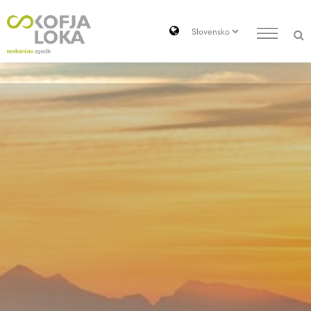
Pojdi do vsebine
Search