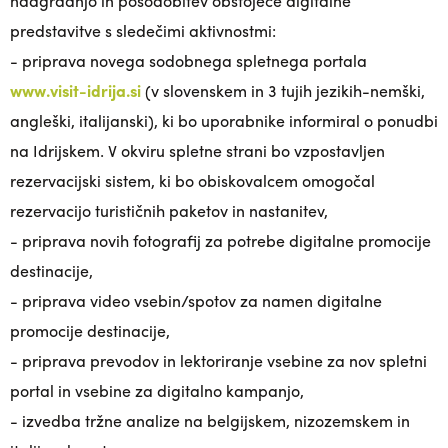
nadgradnjo in posodobitev obstoječe digitalne
predstavitve s sledečimi aktivnostmi:
- priprava novega sodobnega spletnega portala
www.visit-idrija.si
(v slovenskem in 3 tujih jezikih-nemški,
angleški, italijanski), ki bo uporabnike informiral o ponudbi
na Idrijskem. V okviru spletne strani bo vzpostavljen
rezervacijski sistem, ki bo obiskovalcem omogočal
rezervacijo turističnih paketov in nastanitev,
- priprava novih fotografij za potrebe digitalne promocije
destinacije,
- priprava video vsebin/spotov za namen digitalne
promocije destinacije,
- priprava prevodov in lektoriranje vsebine za nov spletni
portal in vsebine za digitalno kampanjo,
- izvedba tržne analize na belgijskem, nizozemskem in