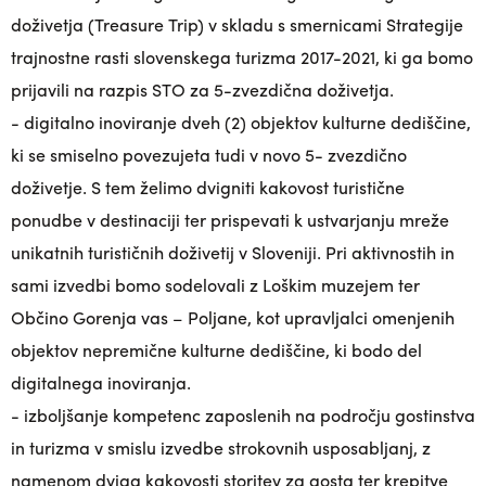
doživetja (Treasure Trip) v skladu s smernicami Strategije
trajnostne rasti slovenskega turizma 2017-2021, ki ga bomo
prijavili na razpis STO za 5-zvezdična doživetja.
- digitalno inoviranje dveh (2) objektov kulturne dediščine,
ki se smiselno povezujeta tudi v novo 5- zvezdično
doživetje. S tem želimo dvigniti kakovost turistične
ponudbe v destinaciji ter prispevati k ustvarjanju mreže
unikatnih turističnih doživetij v Sloveniji. Pri aktivnostih in
sami izvedbi bomo sodelovali z Loškim muzejem ter
Občino Gorenja vas – Poljane, kot upravljalci omenjenih
objektov nepremične kulturne dediščine, ki bodo del
digitalnega inoviranja.
- izboljšanje kompetenc zaposlenih na področju gostinstva
in turizma v smislu izvedbe strokovnih usposabljanj, z
namenom dviga kakovosti storitev za gosta ter krepitve