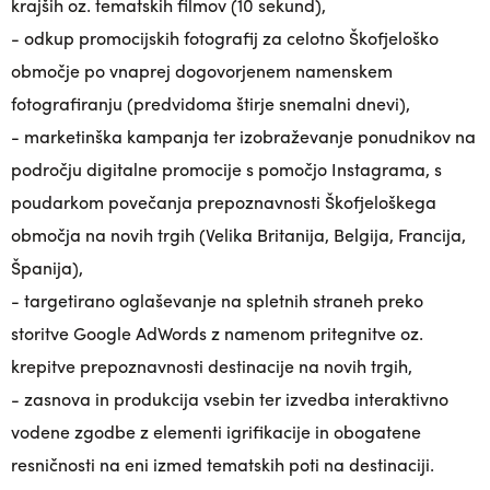
krajših oz. tematskih filmov (10 sekund),
- odkup promocijskih fotografij za celotno Škofjeloško
območje po vnaprej dogovorjenem namenskem
fotografiranju (predvidoma štirje snemalni dnevi),
- marketinška kampanja ter izobraževanje ponudnikov na
področju digitalne promocije s pomočjo Instagrama, s
poudarkom povečanja prepoznavnosti Škofjeloškega
območja na novih trgih (Velika Britanija, Belgija, Francija,
Španija),
- targetirano oglaševanje na spletnih straneh preko
storitve Google AdWords z namenom pritegnitve oz.
krepitve prepoznavnosti destinacije na novih trgih,
- zasnova in produkcija vsebin ter izvedba interaktivno
vodene zgodbe z elementi igrifikacije in obogatene
resničnosti na eni izmed tematskih poti na destinaciji.