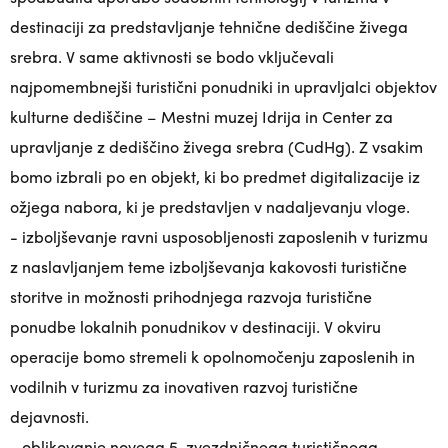
destinaciji za predstavljanje tehnične dediščine živega
srebra. V same aktivnosti se bodo vključevali
najpomembnejši turistični ponudniki in upravljalci objektov
kulturne dediščine – Mestni muzej Idrija in Center za
upravljanje z dediščino živega srebra (CudHg). Z vsakim
bomo izbrali po en objekt, ki bo predmet digitalizacije iz
ožjega nabora, ki je predstavljen v nadaljevanju vloge.
- izboljševanje ravni usposobljenosti zaposlenih v turizmu
z naslavljanjem teme izboljševanja kakovosti turistične
storitve in možnosti prihodnjega razvoja turistične
ponudbe lokalnih ponudnikov v destinaciji. V okviru
operacije bomo stremeli k opolnomočenju zaposlenih in
vodilnih v turizmu za inovativen razvoj turistične
dejavnosti.
- oblikovanje novega 5-zvezdničnega turističnega