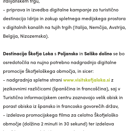
italijanskem trgu,
- priprava in izvedba digitalne kampanje za turistično
destinacijo Idrija in zakup spletnega medijskega prostora
v digitalnih kanalih na tujih trgih (Italija, Nemčija, Avstrija,
Belgija, Nizozemska).
Destinacija Škofja Loka
s
Poljansko
in
Selško dolino
se bo
osredotočila na nujno potrebno nadgradnjo digitalne
promocije Škofjeloškega območja, in sicer:
- nadgradnja spletne strani
www.visitskofjaloka.si
z
jezikovnimi različicami (španščina in francoščina), saj v
Turistično informacijskem centru zaznavajo velik obisk in
porast obiska iz špansko in francosko govorečih držav,
- izdelava promocijskega filma za celotno Škofjeloško
območje (dolžina 2 minuti in 30 sekund) ter izdelava