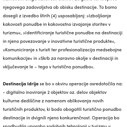
njegovega zadovoljstva ob obisku destinacije. To bomo
dosegli z izvedbo štirih (4) usposabljanj: »Izboljšanje
kakovosti ponudbe in kakovostno izvajanje storitev v
turizmu«, »Identificiranje turistične ponudbe na destinaciji
in njeno povezovanje v inovativne turistične produkte«,
»Komuniciranje s turisti ter profesionalizacija medsebojne
komunikacije« in »Skrb za naravno okolje v destinaciji in
vključevanje le – tega v turistično ponudbo«.
Destinacija Idrija
se bo v okviru operacije osredotočila na:
- digitalno inoviranje 2 objektov oz. delov objektov
kulturne dediščine z namenom oblikovanja novih
turističnih produktov, ki bodo obogatili turistično ponudbo
destinacije in dvignili njeno konkurenčnost. Operacija bo
spodbudila uporabo sodobnih tehnologij v turizmu v