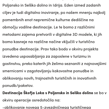
Poljansko in Selško dolino in Idrija. Eden izmed zadanih
ciljev je tudi digitalno inoviranje, po našem mnenju najbolj
pomembnih enot nepremične kulturne dediščine na
območju vodilne destinacije. Le te bomo z različnimi
metodami zajema pretvorili v digitalne 3D modele, ki jih
bomo kasneje na različne načine vključili v turistično
ponudbe destinacije. Prav tako bodo v okviru projekta
izvedena usposabljanja za zaposlene v turizmu in
gostinstvu, preko katerih jih želimo seznaniti z najnovejšimi
smernicami v zagotavljanju kakovostne ponudbe in
oblikovanju novih, trajnostnih turističnih in inovativnih
ponudb/paketov.
Destinacija Škofja Loka s Poljansko in Selško dolino
se bo v
okviru operacije osredotočila na:
-oblikovanje novega 5-zvezdničnega turističnega