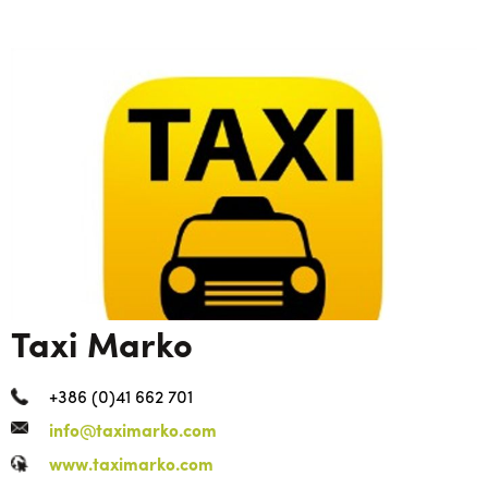
Taxi Marko
+386 (0)41 662 701
info@taximarko.com
www.taximarko.com