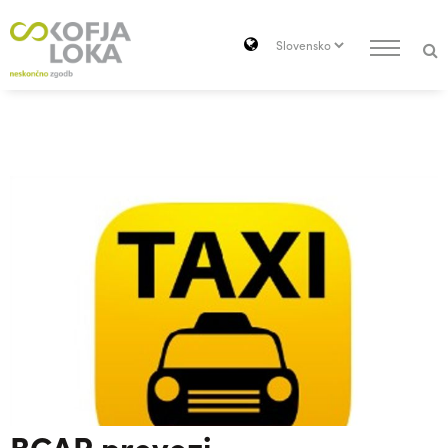
Pojdi do vsebine
Search
BCAR prevozi