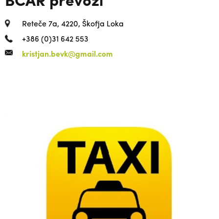
Reteče 7a, 4220, Škofja Loka
+386 (0)31 642 553
kristjan.bevk@gmail.com