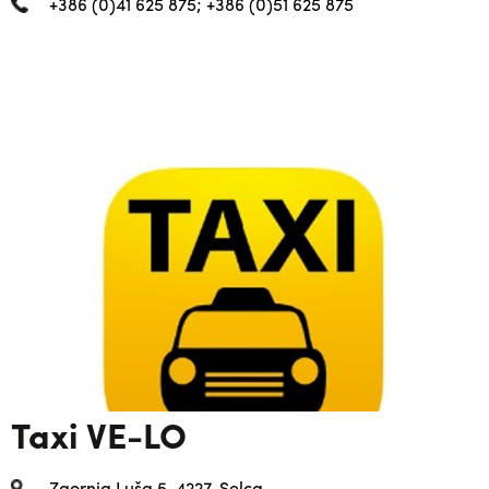
+386 (0)41 625 875; +386 (0)51 625 875
Taxi VE-LO
Zgornja Luša 5, 4227, Selca